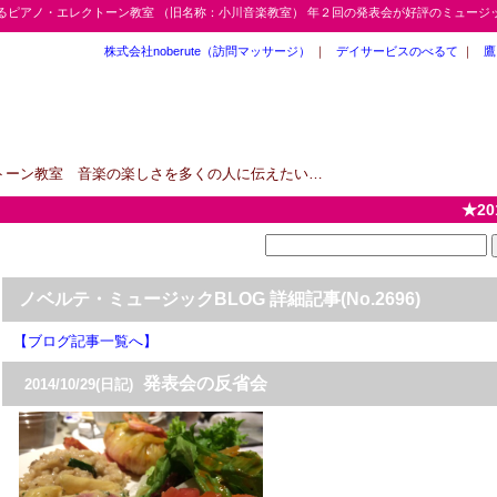
が運営するピアノ・エレクトーン教室 （旧名称：小川音楽教室） 年２回の発表会が好評のミュー
株式会社noberute（訪問マッサージ）
｜
デイサービスのべるて
｜
鷹
クトーン教室 音楽の楽しさを多くの人に伝えたい…
★2017年
ノベルテ・ミュージックBLOG 詳細記事(No.2696)
【ブログ記事一覧へ】
発表会の反省会
2014/10/29(日記)