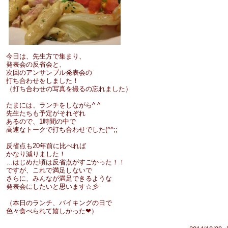
今日は、先生方で集まり、
発表会の反省会と、
次回のアンサンブル発表会の
打ち合わせをしました！
（打ち合わせの写真を撮るの忘れました）
たまには、ランチをしながら^ ^
先生たちも予定がそれぞれ
あるので、1時間の中で
高速なトークで打ち合わせでした(^^;;
反省点も20年前に比べれば
かなり減りました！
…はじめた頃は反省点がすごかった！！
ですが、これで満足しないで
さらに、みんなが満足できるような
発表会にしたいと思います☆彡
（本日のランチ、バイキングの日で
色々食べられて嬉しかった❤︎）