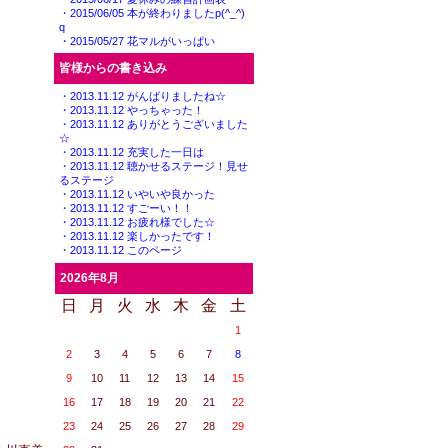
・2015/06/05 本が終わりましたp(^_^)
q
・2015/05/27 花マルがいっぱい
皆様からの書き込み
・2013.11.12 がんばりましたね☆
・2013.11.12 やっちゃった！
・2013.11.12 ありがとうございました
☆
・2013.11.12 充実した一日は
・2013.11.12 聴かせるステージ！見せ
るステージ
・2013.11.12 いやいや良かった
・2013.11.12 すごーい！！
・2013.11.12 お疲れ様でした☆
・2013.11.12 楽しかったです！
・2013.11.12 このページ
2026
年
8
月
日
月
火
水
木
金
土
1
2
3
4
5
6
7
8
9
10
11
12
13
14
15
16
17
18
19
20
21
22
23
24
25
26
27
28
29