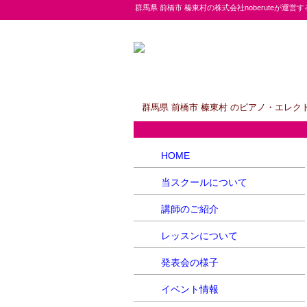
群馬県 前橋市 榛東村の株式会社noberute
群馬県 前橋市 榛東村 のピアノ・エレ
HOME
当スクールについて
講師のご紹介
レッスンについて
発表会の様子
イベント情報