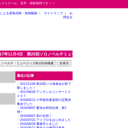
ジックスクール、見学・体験無料です！！
による害鳥排除・鳥獣駆除
｜
サイトマップ
｜
お
問合せ
11月4日 第20回ソロノベルテミュージックスクールソロ発表会が開催され
最近の記事
・2017/11/09 第20回ソロ発表会が終了
致しました！
・2017/06/28 アンサンルコンサート２
１０７
・2016/02/12 小学校吹奏楽部の定期演
奏会でした
・2015/08/07 夏休み特別企画、第2
弾！
・2015/08/07 初の合宿！
・2015/07/22 アメブロをはじめました
・2015/06/28 看板作りました
・2015/06/17 夏休みの練習計画表